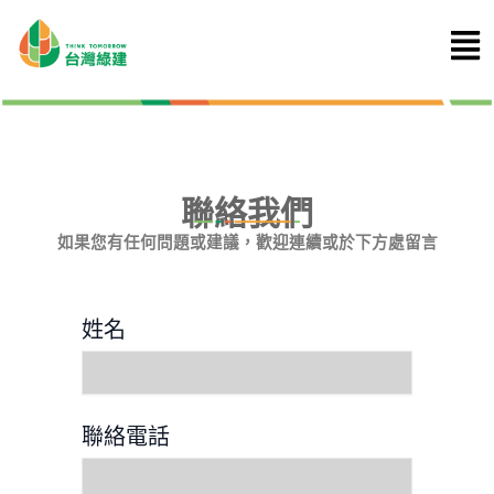
跳
Main
至
Men
主
要
內
容
聯絡我們
如果您有任何問題或建議，歡迎連續或於下方處留言
姓名
聯絡電話